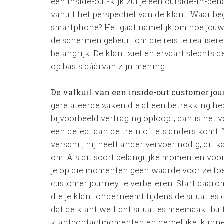
een inside-out-kijk zul je een outside-in-b
vanuit het perspectief van de klant. Waar be
smartphone? Het gaat namelijk om hoe jouw k
de schermen gebeurt om die reis te realiseren
belangrijk. De klant ziet en ervaart slechts
op basis dáárvan zijn mening.
De valkuil van een inside-out customer jo
gerelateerde zaken die alleen betrekking heb
bijvoorbeeld vertraging oploopt, dan is het
een defect aan de trein of iets anders komt
verschil, hij heeft ander vervoer nodig, dit
om. Als dit soort belangrijke momenten voor
je op die momenten geen waarde voor ze to
customer journey te verbeteren. Start daaro
die je klant onderneemt tijdens de situatie
dat de klant wellicht situaties meemaakt bui
klantcontactmomenten en dergelijke, kunne