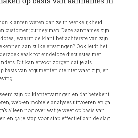
maken op basis van aannames in
hun klanten weten dan ze in werkelijkheid
en customer journey map. Deze aannames zijn
otes’, waarin de klant het achterste van zijn
oekennen aan zulke ervaringen? Ook leidt het
erzoek vaak tot eindeloze discussies met
anders. Dit kan ervoor zorgen dat je als
op basis van argumenten die niet waar zijn, en
eving.
eerd zijn op klantervaringen en dat betekent:
ren, web-en mobiele analyses uitvoeren en ga
a’s alleen nog over wat je weet op basis van
 en ga je stap voor stap effectief aan de slag,
.