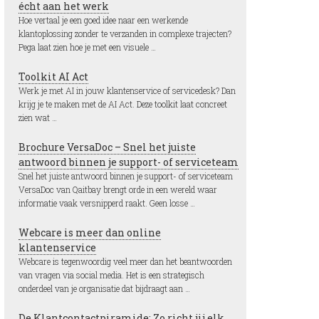
écht aan het werk
Hoe vertaal je een goed idee naar een werkende
klantoplossing zonder te verzanden in complexe trajecten?
Pega laat zien hoe je met een visuele …
Toolkit AI Act
Werk je met AI in jouw klantenservice of servicedesk? Dan
krijg je te maken met de AI Act. Deze toolkit laat concreet
zien wat …
Brochure VersaDoc – Snel het juiste
antwoord binnen je support- of serviceteam
Snel het juiste antwoord binnen je support- of serviceteam
VersaDoc van Qaitbay brengt orde in een wereld waar
informatie vaak versnipperd raakt. Geen losse …
Webcare is meer dan online
klantenservice
Webcare is tegenwoordig veel meer dan het beantwoorden
van vragen via social media. Het is een strategisch
onderdeel van je organisatie dat bijdraagt aan …
De Klantcontactpiramide: Zo richt jij elk