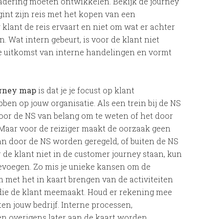
enadering moeten ontwikkelen. Bekijk de journey
gint zijn reis met het kopen van een
lant de reis ervaart en niet om wat er achter
. Wat intern gebeurt, is voor de klant niet
 de uitkomst van interne handelingen en vormt
urney map
is dat je je focust op klant
ben op jouw organisatie. Als een trein bij de NS
 voor de NS van belang om te weten of het door
. Maar voor de reiziger maakt de oorzaak geen
 kan door de NS worden geregeld, of buiten de NS
 de klant niet in de customer journey staan, kun
evoegen. Zo mis je unieke kansen om de
m met het in kaart brengen van de activiteiten
s die de klant meemaakt. Houd er rekening mee
ten jouw bedrijf. Interne processen,
n overigens later aan de kaart worden