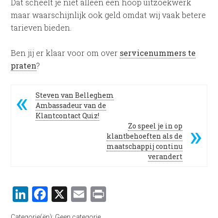
Dat scheelt je niet alleen een hoop uitzoekwerk
maar waarschijnlijk ook geld omdat wij vaak betere
tarieven bieden.
Ben jij er klaar voor om over
servicenummers te
praten
?
Steven van Belleghem
Ambassadeur van de
Klantcontact Quiz!
Zo speel je in op
klantbehoeften als de
maatschappij continu
verandert
LinkedIn
Facebook
X
Email
Print
Categorie(ën):
Geen categorie