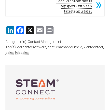
Goed klantcontact is
topsport - win een
tafeltennistafel
LinkedIn
Facebook
X
Email
Print
Categorie(ën):
Contact Management
Tag(s):
callcentersoftware
,
chat
,
chatmogelijkheid
,
klantcontact
,
sales
,
telesales