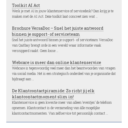
Toolkit AI Act
Werk je met AI in jouw klantenservice of servicedesk? Dan krijg je te
maken met de AI Act. Deze toolkit laat concreet zien wat …
Brochure VersaDoc – Snel het juiste antwoord
binnen je support- of serviceteam
Snel het juiste antwoord binnen je support- of serviceteam VersaDoc
van Qaitbay brengt orde in een wereld waar informatie vaak
versnipperd raakt. Geen losse …
Webcare is meer dan online klantenservice
Webcare is tegenwoordig veel meer dan het beantwoorden van vragen
via social media. Het is een strategisch onderdeel van je organisatie dat
bijdraagt aan …
De Klantcontactpiramide: Zo richt jij elk
klantcontactmoment slim in!
Klantenservice is geen kwestie meer van alleen ‘eventjes’ de telefoon
opnemen. Klantcontact is de verzameling van álle mogelijke
klantcontactmomenten. Van zelfservice tot persoonlijk contact …