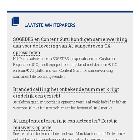
LAATSTE WHITEPAPERS
SOGEDES en Content Guru kondigen samenwerking
aan voor de levering van AI-aangedreven CX-
oplossingen
Het Duitse adviesbureau SOGEDES, gespecialiseerd in Customer
Experience (CX) heeft zijn portfolio uitgebreid met de storm® CX-
en brain® AI-platforms van Content Guru. De samenwerking
combineert de toonaangevende …
Branded calling: het onbekende nummer krijgt
eindelijk een gezicht
Je telefoon gaat, en voordat je opneemt weet je al welk bedrijf er belt en
waarom. Klinkt futuristisch, maar het bestaat al. In Amerika …
AI implementeren in je contactcenter? Eerst je
huiswerk op orde
Snel resultaat boeken met de inzet van AI in klantcontact? De techniek
ontwikkelt zich razendsnel en de mogelijkheden zijn groter dan ooit,