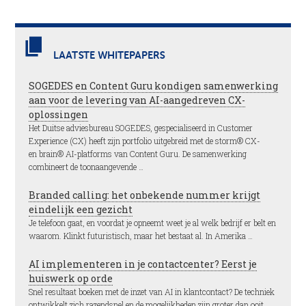
LAATSTE WHITEPAPERS
SOGEDES en Content Guru kondigen samenwerking
aan voor de levering van AI-aangedreven CX-
oplossingen
Het Duitse adviesbureau SOGEDES, gespecialiseerd in Customer
Experience (CX) heeft zijn portfolio uitgebreid met de storm® CX-
en brain® AI-platforms van Content Guru. De samenwerking
combineert de toonaangevende …
Branded calling: het onbekende nummer krijgt
eindelijk een gezicht
Je telefoon gaat, en voordat je opneemt weet je al welk bedrijf er belt en
waarom. Klinkt futuristisch, maar het bestaat al. In Amerika …
AI implementeren in je contactcenter? Eerst je
huiswerk op orde
Snel resultaat boeken met de inzet van AI in klantcontact? De techniek
ontwikkelt zich razendsnel en de mogelijkheden zijn groter dan ooit,