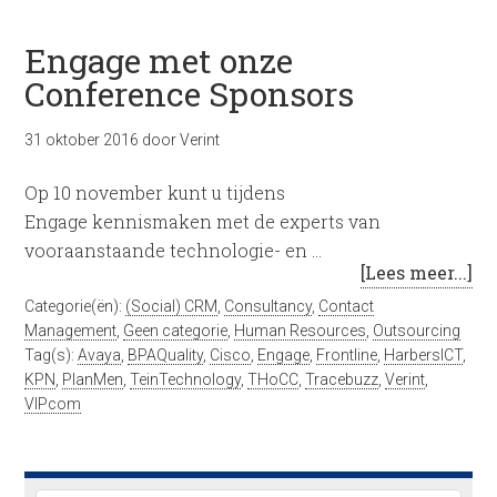
Engage met onze
Conference Sponsors
31 oktober 2016
door
Verint
Op 10 november kunt u tijdens
Engage kennismaken met de experts van
vooraanstaande technologie- en …
[Lees meer...]
Categorie(ën):
(Social) CRM
,
Consultancy
,
Contact
Management
,
Geen categorie
,
Human Resources
,
Outsourcing
Tag(s):
Avaya
,
BPAQuality
,
Cisco
,
Engage
,
Frontline
,
HarbersICT
,
KPN
,
PlanMen
,
TeinTechnology
,
THoCC
,
Tracebuzz
,
Verint
,
VIPcom