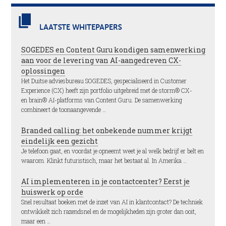
LAATSTE WHITEPAPERS
SOGEDES en Content Guru kondigen samenwerking
aan voor de levering van AI-aangedreven CX-
oplossingen
Het Duitse adviesbureau SOGEDES, gespecialiseerd in Customer
Experience (CX) heeft zijn portfolio uitgebreid met de storm® CX-
en brain® AI-platforms van Content Guru. De samenwerking
combineert de toonaangevende …
Branded calling: het onbekende nummer krijgt
eindelijk een gezicht
Je telefoon gaat, en voordat je opneemt weet je al welk bedrijf er belt en
waarom. Klinkt futuristisch, maar het bestaat al. In Amerika …
AI implementeren in je contactcenter? Eerst je
huiswerk op orde
Snel resultaat boeken met de inzet van AI in klantcontact? De techniek
ontwikkelt zich razendsnel en de mogelijkheden zijn groter dan ooit,
maar een …