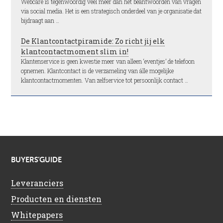
Webcare is tegenwoordig veel meer dan het beantwoorden van vragen
via social media. Het is een strategisch onderdeel van je organisatie dat
bijdraagt aan …
De Klantcontactpiramide: Zo richt jij elk
klantcontactmoment slim in!
Klantenservice is geen kwestie meer van alleen ‘eventjes’ de telefoon
opnemen. Klantcontact is de verzameling van álle mogelijke
klantcontactmomenten. Van zelfservice tot persoonlijk contact …
BUYERS’GUIDE
Leveranciers
Producten en diensten
Whitepapers