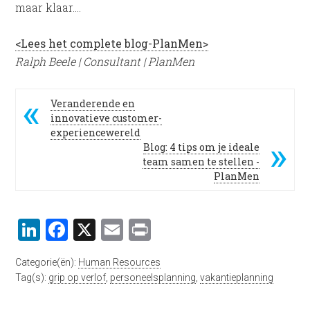
maar klaar….
<Lees het complete blog-PlanMen>
Ralph Beele | Consultant | PlanMen
Veranderende en
innovatieve customer-
experiencewereld
Blog: 4 tips om je ideale
team samen te stellen -
PlanMen
LinkedIn
Facebook
X
Email
Print
Categorie(ën):
Human Resources
Tag(s):
grip op verlof
,
personeelsplanning
,
vakantieplanning