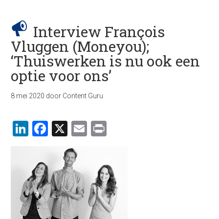
Interview François
Vluggen (Moneyou);
‘Thuiswerken is nu ook een
optie voor ons’
8 mei 2020
door
Content Guru
LinkedIn
Facebook
X
Email
Print