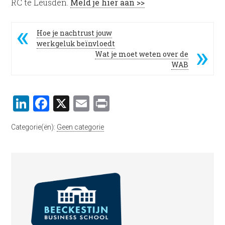
RC te Leusden.
Meld je hier aan >>
Hoe je nachtrust jouw
werkgeluk beïnvloedt
Wat je moet weten over de
WAB
LinkedIn
Facebook
X
Email
Print
Categorie(ën):
Geen categorie