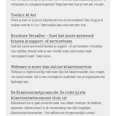
verzanden in complexe trajecten? Pega laat zien hoe je met een visuele …
Toolkit AI Act
Werk je met AI in jouw klantenservice of servicedesk? Dan krijg je te
maken met de AI Act. Deze toolkit laat concreet zien wat …
Brochure VersaDoc – Snel het juiste antwoord
binnen je support- of serviceteam
Snel het juiste antwoord binnen je support- of serviceteam VersaDoc
van Qaitbay brengt orde in een wereld waar informatie vaak
versnipperd raakt. Geen losse …
Webcare is meer dan online klantenservice
Webcare is tegenwoordig veel meer dan het beantwoorden van vragen
via social media. Het is een strategisch onderdeel van je organisatie dat
bijdraagt aan …
De Klantcontactpiramide: Zo richt jij elk
klantcontactmoment slim in!
Klantenservice is geen kwestie meer van alleen ‘eventjes’ de telefoon
opnemen. Klantcontact is de verzameling van álle mogelijke
klantcontactmomenten. Van zelfservice tot persoonlijk contact …