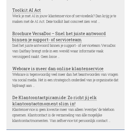
Toolkit AI Act
Werk je met AI in jouw klantenservice of servicedesk? Dan krijg je te
maken met de AI Act. Deze toolkit laat concreet zien wat …
Brochure VersaDoc – Snel het juiste antwoord
binnen je support- of serviceteam
Snel het juiste antwoord binnen je support- of serviceteam VersaDoc
van Qaitbay brengt orde in een wereld waar informatie vaak
versnipperd raakt. Geen losse …
Webcare is meer dan online klantenservice
Webcare is tegenwoordig veel meer dan het beantwoorden van vragen
via social media. Het is een strategisch onderdeel van je organisatie dat
bijdraagt aan …
De Klantcontactpiramide: Zo richt jij elk
klantcontactmoment slim in!
Klantenservice is geen kwestie meer van alleen ‘eventjes’ de telefoon
opnemen. Klantcontact is de verzameling van álle mogelijke
klantcontactmomenten. Van zelfservice tot persoonlijk contact …