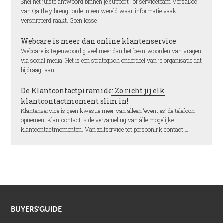
Snel het juiste antwoord binnen je support- of serviceteam VersaDoc
van Qaitbay brengt orde in een wereld waar informatie vaak
versnipperd raakt. Geen losse …
Webcare is meer dan online klantenservice
Webcare is tegenwoordig veel meer dan het beantwoorden van vragen
via social media. Het is een strategisch onderdeel van je organisatie dat
bijdraagt aan …
De Klantcontactpiramide: Zo richt jij elk
klantcontactmoment slim in!
Klantenservice is geen kwestie meer van alleen ‘eventjes’ de telefoon
opnemen. Klantcontact is de verzameling van álle mogelijke
klantcontactmomenten. Van zelfservice tot persoonlijk contact …
BUYERS’GUIDE