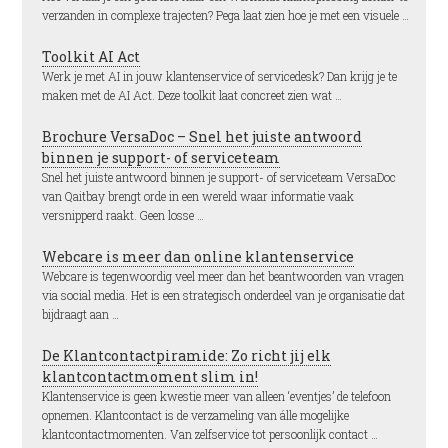
verzanden in complexe trajecten? Pega laat zien hoe je met een visuele …
Toolkit AI Act
Werk je met AI in jouw klantenservice of servicedesk? Dan krijg je te
maken met de AI Act. Deze toolkit laat concreet zien wat …
Brochure VersaDoc – Snel het juiste antwoord
binnen je support- of serviceteam
Snel het juiste antwoord binnen je support- of serviceteam VersaDoc
van Qaitbay brengt orde in een wereld waar informatie vaak
versnipperd raakt. Geen losse …
Webcare is meer dan online klantenservice
Webcare is tegenwoordig veel meer dan het beantwoorden van vragen
via social media. Het is een strategisch onderdeel van je organisatie dat
bijdraagt aan …
De Klantcontactpiramide: Zo richt jij elk
klantcontactmoment slim in!
Klantenservice is geen kwestie meer van alleen ‘eventjes’ de telefoon
opnemen. Klantcontact is de verzameling van álle mogelijke
klantcontactmomenten. Van zelfservice tot persoonlijk contact …