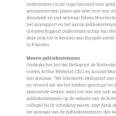
ondernemers in de regio beloond voor goe
genomineerden plaats aan tafel voor een in
Aboutaleb en oud-winnaar Edwin Noordermeer
het juryrapport en het aantal publieksstem
Grensverleggend ondernemerschap van Hell
deze prijs toe te kennen aan Europa’s snelst
in 8 landen.
Meeste publieksstemmen
Ondanks het feit dat Helloprint de Rotterd
voelen Arthur Nederlof, CEO, en Arnoud Mu
een winnaar: “We feliciteren Helloprint met 
en vereerd dat we het hebben geschopt tot de
spannende weken, want het was een nek-aan
publieksstemmen op de website van de Rott
collega’s bij de uitreiking waren, zegt denk 
we winnaar van de publieksstemmen, dus we