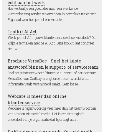
écht aan het werk
Hoe vertaal je een goed idee naar een werkende
klantoplossing zonder te verzanden in complexe trajecten?
Pega laat zien hoe je met een visuele …
Toolkit AI Act
Werk je met AI in jouw klantenservice of servicedesk? Dan
krijg je te maken met de AI Act. Deze toolkit laat concreet
zien wat …
Brochure VersaDoc – Snel het juiste
antwoord binnen je support- of serviceteam
Snel het juiste antwoord binnen je support- of serviceteam
VersaDoc van Qaitbay brengt orde in een wereld waar
informatie vaak versnipperd raakt. Geen losse …
Webcare is meer dan online
klantenservice
Webcare is tegenwoordig veel meer dan het beantwoorden
van vragen via social media. Het is een strategisch
onderdeel van je organisatie dat bijdraagt aan …
De Klantcontactpiramide: Zo richt jij elk