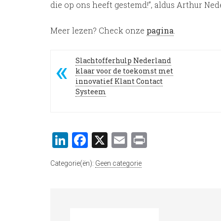
die op ons heeft gestemd!”, aldus Arthur Nede
Meer lezen? Check onze
pagina
.
Slachtofferhulp Nederland
klaar voor de toekomst met
innovatief Klant Contact
Systeem
LinkedIn
Facebook
X
Email
Print
Categorie(ën):
Geen categorie