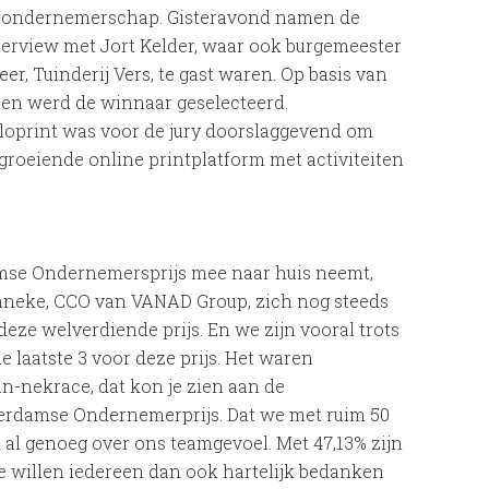
d ondernemerschap. Gisteravond namen de
terview met Jort Kelder, waar ook burgemeester
, Tuinderij Vers, te gast waren. Op basis van
men werd de winnaar geselecteerd.
oprint was voor de jury doorslaggevend om
 groeiende online printplatform met activiteiten
amse Ondernemersprijs mee naar huis neemt,
nneke, CCO van VANAD Group, zich nog steeds
deze welverdiende prijs. En we zijn vooral trots
 laatste 3 voor deze prijs. Het waren
-nekrace, dat kon je zien aan de
erdamse Ondernemerprijs. Dat we met ruim 50
ik al genoeg over ons teamgevoel. Met 47,13% zijn
 willen iedereen dan ook hartelijk bedanken