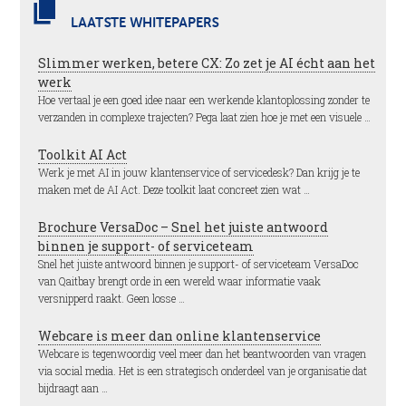
LAATSTE WHITEPAPERS
Slimmer werken, betere CX: Zo zet je AI écht aan het
werk
Hoe vertaal je een goed idee naar een werkende klantoplossing zonder te
verzanden in complexe trajecten? Pega laat zien hoe je met een visuele …
Toolkit AI Act
Werk je met AI in jouw klantenservice of servicedesk? Dan krijg je te
maken met de AI Act. Deze toolkit laat concreet zien wat …
Brochure VersaDoc – Snel het juiste antwoord
binnen je support- of serviceteam
Snel het juiste antwoord binnen je support- of serviceteam VersaDoc
van Qaitbay brengt orde in een wereld waar informatie vaak
versnipperd raakt. Geen losse …
Webcare is meer dan online klantenservice
Webcare is tegenwoordig veel meer dan het beantwoorden van vragen
via social media. Het is een strategisch onderdeel van je organisatie dat
bijdraagt aan …