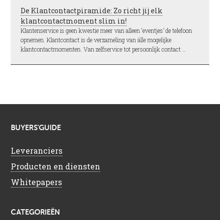
De Klantcontactpiramide: Zo richt jij elk
klantcontactmoment slim in!
Klantenservice is geen kwestie meer van alleen ‘eventjes’ de telefoon
opnemen. Klantcontact is de verzameling van álle mogelijke
klantcontactmomenten. Van zelfservice tot persoonlijk contact …
BUYERS’GUIDE
Leveranciers
Producten en diensten
Whitepapers
CATEGORIEËN