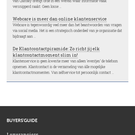
van Qaitbay brengt orde in een wereld waar informatie vaak
versnipperd raakt. Geen losse …
Webcare is meer dan online klantenservice
Webcare is tegenwoordig veel meer dan het beantwoorden van vragen
via social media. Het is een strategisch onderdeel van je organisatie dat
bijdraagt aan …
De Klantcontactpiramide: Zo richt jij elk
klantcontactmoment slim in!
Klantenservice is geen kwestie meer van alleen ‘eventjes’ de telefoon
opnemen. Klantcontact is de verzameling van álle mogelijke
klantcontactmomenten. Van zelfservice tot persoonlijk contact …
BUYERS’GUIDE
Leveranciers