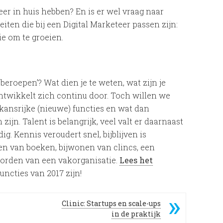
eer in huis hebben? En is er wel vraag naar
eiten die bij een Digital Marketeer passen zijn:
ie om te groeien.
eroepen’? Wat dien je te weten, wat zijn je
ontwikkelt zich continu door. Toch willen we
kansrijke (nieuwe) functies en wat dan
jn. Talent is belangrijk, veel valt er daarnaast
g. Kennis veroudert snel, bijblijven is
zen van boeken, bijwonen van clincs, een
worden van een vakorganisatie.
Lees het
uncties van 2017 zijn!
Clinic: Startups en scale-ups
in de praktijk