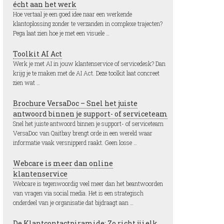
écht aan het werk
Hoe vertaal je een goed idee naar een werkende
klantoplossing zonder te verzanden in complexe trajecten?
Pega laat zien hoe je met een visuele …
Toolkit AI Act
Werk je met AI in jouw klantenservice of servicedesk? Dan
krijg je te maken met de AI Act. Deze toolkit laat concreet
zien wat …
Brochure VersaDoc – Snel het juiste
antwoord binnen je support- of serviceteam
Snel het juiste antwoord binnen je support- of serviceteam
VersaDoc van Qaitbay brengt orde in een wereld waar
informatie vaak versnipperd raakt. Geen losse …
Webcare is meer dan online
klantenservice
Webcare is tegenwoordig veel meer dan het beantwoorden
van vragen via social media. Het is een strategisch
onderdeel van je organisatie dat bijdraagt aan …
De Klantcontactpiramide: Zo richt jij elk