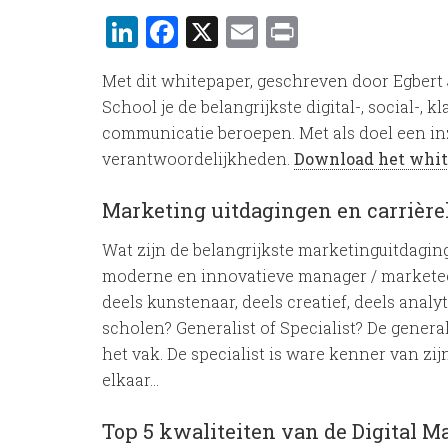
LinkedIn
Facebook
X
Email
Print
Met dit whitepaper, geschreven door Egbert 
School je de belangrijkste digital-, social-, 
communicatie beroepen. Met als doel een inz
verantwoordelijkheden.
Download het whit
Marketing uitdagingen en carrièr
Wat zijn de belangrijkste marketinguitdagin
moderne en innovatieve manager / marketee
deels kunstenaar, deels creatief, deels analyt
scholen? Generalist of Specialist? De genera
het vak. De specialist is ware kenner van zi
elkaar…
Top 5 kwaliteiten van de Digital M