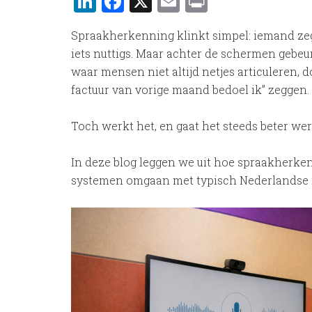
LinkedIn
Facebook
X
Email
Print
Spraakherkenning klinkt simpel: iemand zegt
iets nuttigs. Maar achter de schermen gebeurt
waar mensen niet altijd netjes articuleren, 
factuur van vorige maand bedoel ik” zeggen.
Toch werkt het, en gaat het steeds beter we
In deze blog leggen we uit hoe spraakherke
systemen omgaan met typisch Nederlandse i