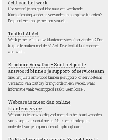
écht aan het werk
Hoe vertaal je een goed idee naar een werkende
klantoplossing zonder te verzanden in complexe trajecten?
Pega laat zien hoe je met een visuele …
Toolkit AI Act
Werk je met AI in jouw klantenservice of servicedesk? Dan
krijg je te maken met de AI Act. Deze toolkit laat concreet
zien wat …
Brochure VersaDoc – Snel het juiste
antwoord binnen je support- of serviceteam
Snel het juiste antwoord binnen je support- of serviceteam
VersaDoc van Qaitbay brengt orde in een wereld waar
informatie vaak versnipperd raakt. Geen losse …
Webcare is meer dan online
klantenservice
Webcare is tegenwoordig veel meer dan het beantwoorden
van vragen via social media. Het is een strategisch
onderdeel van je organisatie dat bijdraagt aan …
De Klantcontactpiramide: Zo richt jij elk