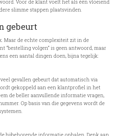
oord. Voor de klant voelt het als één vloeiend
rdere slimme stappen plaatsvinden.
n gebeurt
k. Maar de echte complexiteit zit in de
t “bestelling volgen” is geen antwoord, maar
ns een aantal dingen doen, bijna tegelijk:
 veel gevallen gebeurt dat automatisch via
dt gekoppeld aan een klantprofiel in het
eem de beller aanvullende informatie vragen,
nummer. Op basis van die gegevens wordt de
 systemen.
 de bijbehorende informatie ophalen. Denk aan