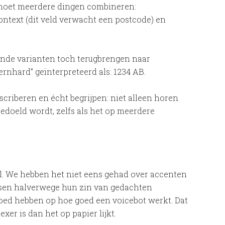
 moet meerdere dingen combineren:
ontext (dit veld verwacht een postcode) en
ende varianten toch terugbrengen naar
ernhard” geïnterpreteerd als: 1234 AB.
nscriberen en écht begrijpen: niet alleen horen
doeld wordt, zelfs als het op meerdere
el. We hebben het niet eens gehad over accenten
nsen halverwege hun zin van gedachten
loed hebben op hoe goed een voicebot werkt. Dat
xer is dan het op papier lijkt.