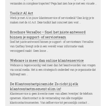
verzanden in complexe trajecten? Pega laat zien hoe je met een visuele …
Toolkit AI Act
Werk je met AI in jouw klantenservice of servicedesk? Dan krijg je te
maken met de AI Act. Deze toolkit laat concreet zien wat …
Brochure VersaDoc – Snel het juiste antwoord
binnen je support- of serviceteam
Snel het juiste antwoord binnen je support- of serviceteam VersaDoc
van Qaitbay brengt orde in een wereld waar informatie vaak
versnipperd raakt. Geen losse …
Webcare is meer dan online klantenservice
Webcare is tegenwoordig veel meer dan het beantwoorden van vragen
via social media. Het is een strategisch onderdeel van je organisatie dat
bijdraagt aan …
De Klantcontactpiramide: Zo richt jij elk
klantcontactmoment slim in!
Klantenservice is geen kwestie meer van alleen ‘eventjes’ de telefoon
opnemen. Klantcontact is de verzameling van álle mogelijke
klantcontactmomenten. Van zelfservice tot persoonlijk contact …