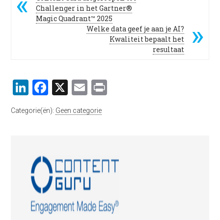
Challenger in het Gartner®
Magic Quadrant™ 2025
Welke data geef je aan je AI?
Kwaliteit bepaalt het
resultaat
LinkedIn
Facebook
X
Email
Print
Categorie(ën):
Geen categorie