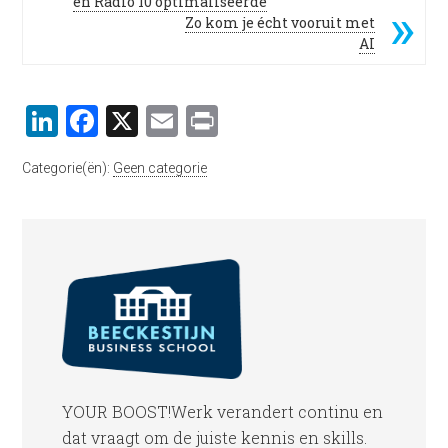
en Radio 10 optimaliseerde
Zo kom je écht vooruit met
AI
LinkedIn
Facebook
X
Email
Print
Categorie(ën):
Geen categorie
YOUR BOOST!Werk verandert continu en
dat vraagt om de juiste kennis en skills.