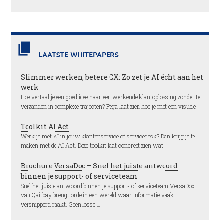
LAATSTE WHITEPAPERS
Slimmer werken, betere CX: Zo zet je AI écht aan het
werk
Hoe vertaal je een goed idee naar een werkende klantoplossing zonder te
verzanden in complexe trajecten? Pega laat zien hoe je met een visuele …
Toolkit AI Act
Werk je met AI in jouw klantenservice of servicedesk? Dan krijg je te
maken met de AI Act. Deze toolkit laat concreet zien wat …
Brochure VersaDoc – Snel het juiste antwoord
binnen je support- of serviceteam
Snel het juiste antwoord binnen je support- of serviceteam VersaDoc
van Qaitbay brengt orde in een wereld waar informatie vaak
versnipperd raakt. Geen losse …