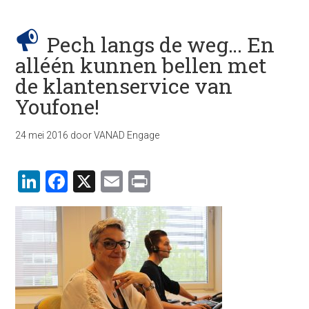
Pech langs de weg… En
alléén kunnen bellen met
de klantenservice van
Youfone!
24 mei 2016
door
VANAD Engage
LinkedIn
Facebook
X
Email
Print