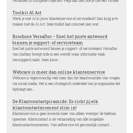
verzanden in complexe trajecten? Pega laat zien hoe je met een visuele …
Toolkit AI Act
Werk je met AI in jouw klantenservice of servicedesk? Dan krijg je te
maken met de AI Act. Deze toolkit laat concreet zien wat …
Brochure VersaDoc – Snel het juiste antwoord
binnen je support- of serviceteam
Snel het juiste antwoord binnen je support- of serviceteam VersaDoc
van Qaitbay brengt orde in een wereld waar informatie vaak
versnipperd raakt. Geen losse …
Webcare is meer dan online klantenservice
Webcare is tegenwoordig veel meer dan het beantwoorden van vragen
via social media. Het is een strategisch onderdeel van je organisatie dat
bijdraagt aan …
De Klantcontactpiramide: Zo richt jij elk
klantcontactmoment slim in!
Klantenservice is geen kwestie meer van alleen ‘eventjes’ de telefoon
opnemen. Klantcontact is de verzameling van álle mogelijke
klantcontactmomenten. Van zelfservice tot persoonlijk contact …