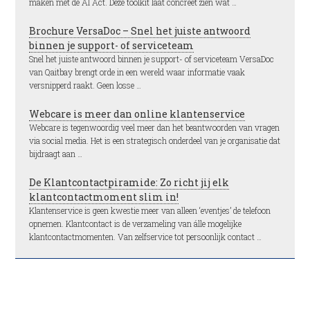
maken met de AI Act. Deze toolkit laat concreet zien wat …
Brochure VersaDoc – Snel het juiste antwoord
binnen je support- of serviceteam
Snel het juiste antwoord binnen je support- of serviceteam VersaDoc
van Qaitbay brengt orde in een wereld waar informatie vaak
versnipperd raakt. Geen losse …
Webcare is meer dan online klantenservice
Webcare is tegenwoordig veel meer dan het beantwoorden van vragen
via social media. Het is een strategisch onderdeel van je organisatie dat
bijdraagt aan …
De Klantcontactpiramide: Zo richt jij elk
klantcontactmoment slim in!
Klantenservice is geen kwestie meer van alleen ‘eventjes’ de telefoon
opnemen. Klantcontact is de verzameling van álle mogelijke
klantcontactmomenten. Van zelfservice tot persoonlijk contact …