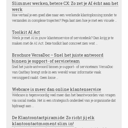
Slimmer werken, betere CX: Zo zet je AI écht aan het
werk
Hoe vertaal je een goed idee naar een werkende klantoplossing zonder te
verzanden in complexe trajecten? Pega laat zien hoe je met een visuele …
Toolkit AI Act
Werk je met AI in jouw klantenservice of servicedesk? Dan krijg je te
maken met de AI Act. Deze toolkit laat concreet zien wat …
Brochure VersaDoc – Snel het juiste antwoord
binnen je support- of serviceteam
Snel het juiste antwoord binnen je support- of serviceteam VersaDoc
van Qaitbay brengt orde in een wereld waar informatie vaak
versnipperd raakt. Geen losse …
Webcare is meer dan online klantenservice
Webcare is tegenwoordig veel meer dan het beantwoorden van vragen
via social media. Het is een strategisch onderdeel van je organisatie dat
bijdraagt aan …
De Klantcontactpiramide: Zo richt jij elk
klantcontactmoment slim in!