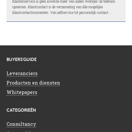
Klantenservice is geen kwestie meer van alleen ‘eventjes’ de telefoon
opnemen. Klantcontact is de verzameling van álle mogelijke
klantcontactmomenten. Van zelfservice tot persoonlijk contact …
BUYERS’GUIDE
Leveranciers
Producten en diensten
Whitepapers
CATEGORIEËN
Consultancy