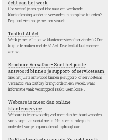
écht aan het werk
Hoe vertaal je een goed idee naar een werkende
klantoplossing zonder te verzanden in complexe trajecten?
Pega laat zien hoe je met een visuele …
Toolkit AI Act
Werk je met AI in jouw klantenservice of servicedesk? Dan
krijg je te maken met de AI Act. Deze toolkit laat concreet
zien wat …
Brochure VersaDoc – Snel het juiste
antwoord binnen je support- of serviceteam
Snel het juiste antwoord binnen je support- of serviceteam
VersaDoc van Qaitbay brengt orde in een wereld waar
informatie vaak versnipperd raakt. Geen losse …
Webcare is meer dan online
klantenservice
Webcare is tegenwoordig veel meer dan het beantwoorden
van vragen via social media. Het is een strategisch
onderdeel van je organisatie dat bijdraagt aan …
De Klantcontactpiramide: Zo richt jij elk