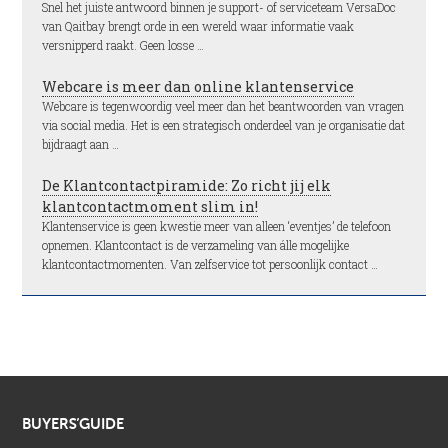
Snel het juiste antwoord binnen je support- of serviceteam VersaDoc
van Qaitbay brengt orde in een wereld waar informatie vaak
versnipperd raakt. Geen losse …
Webcare is meer dan online klantenservice
Webcare is tegenwoordig veel meer dan het beantwoorden van vragen
via social media. Het is een strategisch onderdeel van je organisatie dat
bijdraagt aan …
De Klantcontactpiramide: Zo richt jij elk
klantcontactmoment slim in!
Klantenservice is geen kwestie meer van alleen ‘eventjes’ de telefoon
opnemen. Klantcontact is de verzameling van álle mogelijke
klantcontactmomenten. Van zelfservice tot persoonlijk contact …
BUYERS’GUIDE