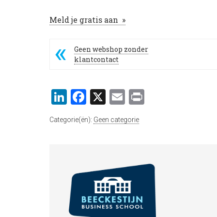
Meld je gratis aan »
Geen webshop zonder
klantcontact
LinkedIn
Facebook
X
Email
Print
Categorie(ën):
Geen categorie