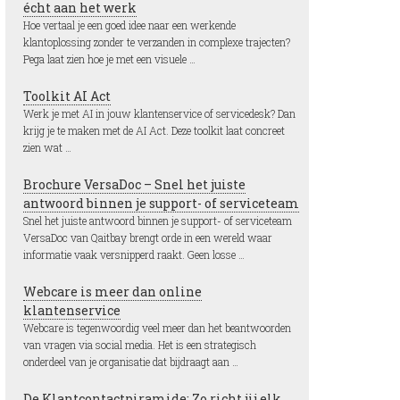
écht aan het werk
Hoe vertaal je een goed idee naar een werkende
klantoplossing zonder te verzanden in complexe trajecten?
Pega laat zien hoe je met een visuele …
Toolkit AI Act
Werk je met AI in jouw klantenservice of servicedesk? Dan
krijg je te maken met de AI Act. Deze toolkit laat concreet
zien wat …
Brochure VersaDoc – Snel het juiste
antwoord binnen je support- of serviceteam
Snel het juiste antwoord binnen je support- of serviceteam
VersaDoc van Qaitbay brengt orde in een wereld waar
informatie vaak versnipperd raakt. Geen losse …
Webcare is meer dan online
klantenservice
Webcare is tegenwoordig veel meer dan het beantwoorden
van vragen via social media. Het is een strategisch
onderdeel van je organisatie dat bijdraagt aan …
De Klantcontactpiramide: Zo richt jij elk