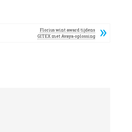
Florius wint award tijdens
GITEX met Avaya-oplossing