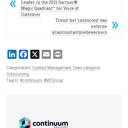
Leader in the 2021 Gartner®
Magic Quadrant™ for Voice of
Customer
Trend: het ‘insourcen’ van
externe
klantcontactmedewerkers
LinkedIn
Facebook
X
Email
Print
Categorie(ën):
Contact Management
,
Geen categorie
,
Outsourcing
Tag(s):
#continuum
,
#M7Group