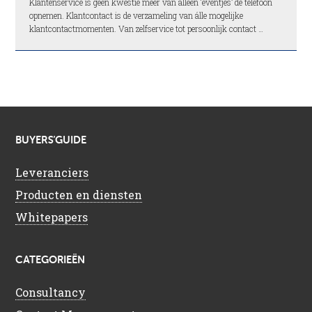
Klantenservice is geen kwestie meer van alleen ‘eventjes’ de telefoon
opnemen. Klantcontact is de verzameling van álle mogelijke
klantcontactmomenten. Van zelfservice tot persoonlijk contact …
BUYERS’GUIDE
Leveranciers
Producten en diensten
Whitepapers
CATEGORIEËN
Consultancy