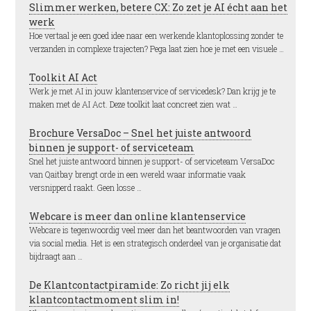
Slimmer werken, betere CX: Zo zet je AI écht aan het
werk
Hoe vertaal je een goed idee naar een werkende klantoplossing zonder te
verzanden in complexe trajecten? Pega laat zien hoe je met een visuele …
Toolkit AI Act
Werk je met AI in jouw klantenservice of servicedesk? Dan krijg je te
maken met de AI Act. Deze toolkit laat concreet zien wat …
Brochure VersaDoc – Snel het juiste antwoord
binnen je support- of serviceteam
Snel het juiste antwoord binnen je support- of serviceteam VersaDoc
van Qaitbay brengt orde in een wereld waar informatie vaak
versnipperd raakt. Geen losse …
Webcare is meer dan online klantenservice
Webcare is tegenwoordig veel meer dan het beantwoorden van vragen
via social media. Het is een strategisch onderdeel van je organisatie dat
bijdraagt aan …
De Klantcontactpiramide: Zo richt jij elk
klantcontactmoment slim in!