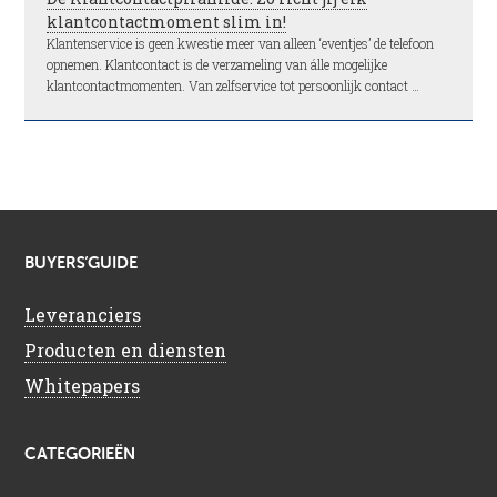
klantcontactmoment slim in!
Klantenservice is geen kwestie meer van alleen ‘eventjes’ de telefoon
opnemen. Klantcontact is de verzameling van álle mogelijke
klantcontactmomenten. Van zelfservice tot persoonlijk contact …
BUYERS’GUIDE
Leveranciers
Producten en diensten
Whitepapers
CATEGORIEËN