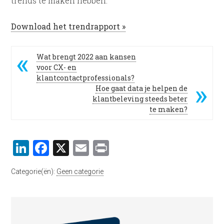
trends te maken hebben.
Download het trendrapport »
Wat brengt 2022 aan kansen
voor CX- en
klantcontactprofessionals?
Hoe gaat data je helpen de
klantbeleving steeds beter
te maken?
LinkedIn
Facebook
X
Email
Print
Categorie(ën):
Geen categorie