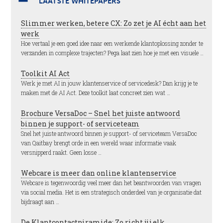
LAATSTE WHITEPAPERS
Slimmer werken, betere CX: Zo zet je AI écht aan het
werk
Hoe vertaal je een goed idee naar een werkende klantoplossing zonder te
verzanden in complexe trajecten? Pega laat zien hoe je met een visuele …
Toolkit AI Act
Werk je met AI in jouw klantenservice of servicedesk? Dan krijg je te
maken met de AI Act. Deze toolkit laat concreet zien wat …
Brochure VersaDoc – Snel het juiste antwoord
binnen je support- of serviceteam
Snel het juiste antwoord binnen je support- of serviceteam VersaDoc
van Qaitbay brengt orde in een wereld waar informatie vaak
versnipperd raakt. Geen losse …
Webcare is meer dan online klantenservice
Webcare is tegenwoordig veel meer dan het beantwoorden van vragen
via social media. Het is een strategisch onderdeel van je organisatie dat
bijdraagt aan …
De Klantcontactpiramide: Zo richt jij elk