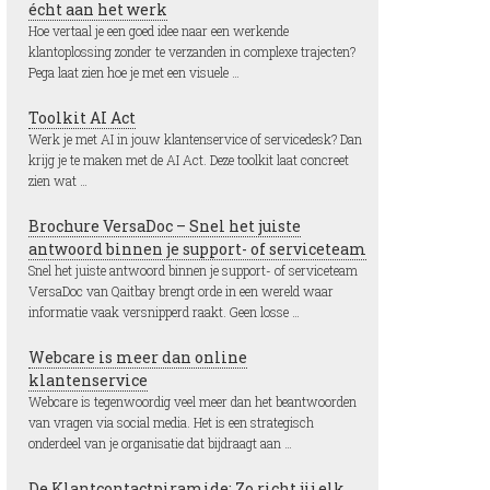
écht aan het werk
Hoe vertaal je een goed idee naar een werkende
klantoplossing zonder te verzanden in complexe trajecten?
Pega laat zien hoe je met een visuele …
Toolkit AI Act
Werk je met AI in jouw klantenservice of servicedesk? Dan
krijg je te maken met de AI Act. Deze toolkit laat concreet
zien wat …
Brochure VersaDoc – Snel het juiste
antwoord binnen je support- of serviceteam
Snel het juiste antwoord binnen je support- of serviceteam
VersaDoc van Qaitbay brengt orde in een wereld waar
informatie vaak versnipperd raakt. Geen losse …
Webcare is meer dan online
klantenservice
Webcare is tegenwoordig veel meer dan het beantwoorden
van vragen via social media. Het is een strategisch
onderdeel van je organisatie dat bijdraagt aan …
De Klantcontactpiramide: Zo richt jij elk