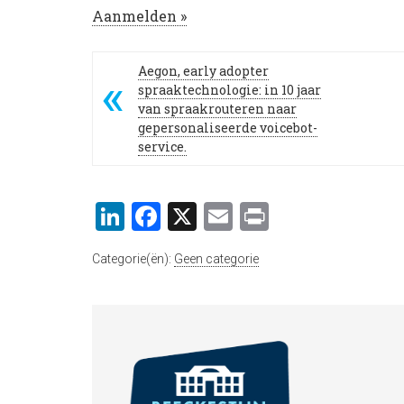
Aanmelden »
Aegon, early adopter
spraaktechnologie: in 10 jaar
van spraakrouteren naar
gepersonaliseerde voicebot-
service.
LinkedIn
Facebook
X
Email
Print
Categorie(ën):
Geen categorie