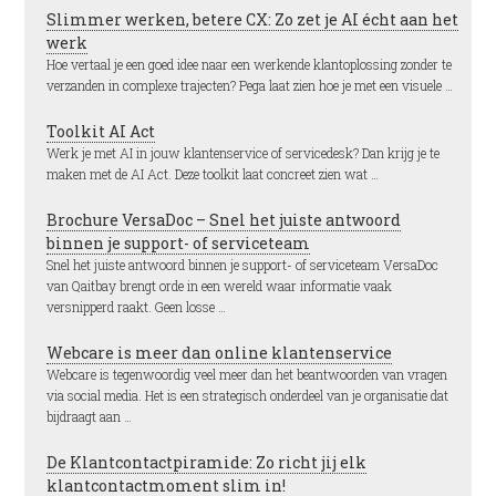
Slimmer werken, betere CX: Zo zet je AI écht aan het
werk
Hoe vertaal je een goed idee naar een werkende klantoplossing zonder te
verzanden in complexe trajecten? Pega laat zien hoe je met een visuele …
Toolkit AI Act
Werk je met AI in jouw klantenservice of servicedesk? Dan krijg je te
maken met de AI Act. Deze toolkit laat concreet zien wat …
Brochure VersaDoc – Snel het juiste antwoord
binnen je support- of serviceteam
Snel het juiste antwoord binnen je support- of serviceteam VersaDoc
van Qaitbay brengt orde in een wereld waar informatie vaak
versnipperd raakt. Geen losse …
Webcare is meer dan online klantenservice
Webcare is tegenwoordig veel meer dan het beantwoorden van vragen
via social media. Het is een strategisch onderdeel van je organisatie dat
bijdraagt aan …
De Klantcontactpiramide: Zo richt jij elk
klantcontactmoment slim in!