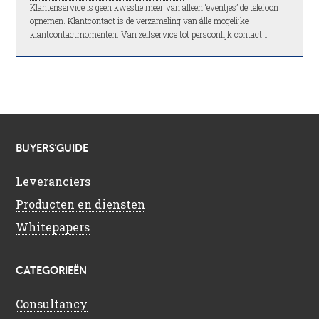
Klantenservice is geen kwestie meer van alleen ‘eventjes’ de telefoon
opnemen. Klantcontact is de verzameling van álle mogelijke
klantcontactmomenten. Van zelfservice tot persoonlijk contact …
BUYERS’GUIDE
Leveranciers
Producten en diensten
Whitepapers
CATEGORIEËN
Consultancy