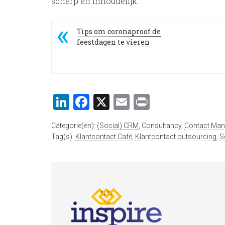
scherp en inhoudelijk.
Tips om coronaproof de
feestdagen te vieren
LinkedIn
Facebook
X
Email
Print
Categorie(ën):
(Social) CRM
,
Consultancy
,
Contact Ma
Tag(s):
Klantcontact Café
,
Klantcontact outsourcing
,
S