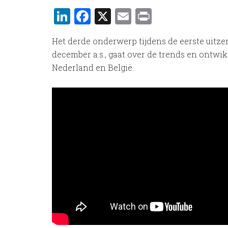
LinkedIn
Facebook
X
Email
Print
Het derde onderwerp tijdens de eerste uitz
december a.s., gaat over de trends en ontwi
Nederland en België.