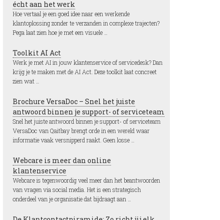
écht aan het werk
Hoe vertaal je een goed idee naar een werkende
klantoplossing zonder te verzanden in complexe trajecten?
Pega laat zien hoe je met een visuele …
Toolkit AI Act
Werk je met AI in jouw klantenservice of servicedesk? Dan
krijg je te maken met de AI Act. Deze toolkit laat concreet
zien wat …
Brochure VersaDoc – Snel het juiste
antwoord binnen je support- of serviceteam
Snel het juiste antwoord binnen je support- of serviceteam
VersaDoc van Qaitbay brengt orde in een wereld waar
informatie vaak versnipperd raakt. Geen losse …
Webcare is meer dan online
klantenservice
Webcare is tegenwoordig veel meer dan het beantwoorden
van vragen via social media. Het is een strategisch
onderdeel van je organisatie dat bijdraagt aan …
De Klantcontactpiramide: Zo richt jij elk