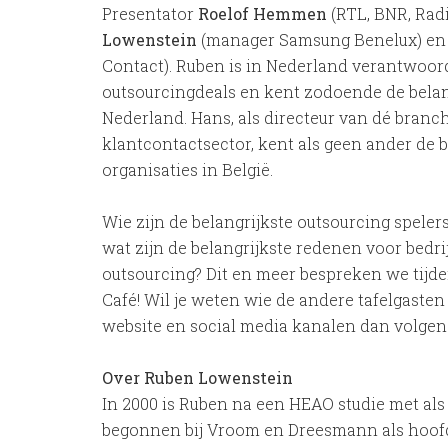
Presentator
Roelof Hemmen
(RTL, BNR, Rad
Lowenstein
(manager Samsung Benelux) e
Contact). Ruben is in Nederland verantwoord
outsourcingdeals en kent zodoende de belan
Nederland. Hans, als directeur van dé branc
klantcontactsector, kent als geen ander de 
organisaties in België.
Wie zijn de belangrijkste outsourcing spel
wat zijn de belangrijkste redenen voor bedr
outsourcing? Dit en meer bespreken we tijde
Café! Wil je weten wie de andere tafelgasten
website en social media kanalen dan volgen
Over Ruben Lowenstein
In 2000 is Ruben na een HEAO studie met a
begonnen bij Vroom en Dreesmann als hoofd K