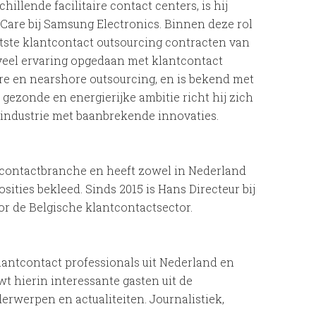
hillende facilitaire contact centers, is hij
are bij Samsung Electronics. Binnen deze rol
otste klantcontact outsourcing contracten van
 veel ervaring opgedaan met klantcontact
re en nearshore outsourcing, en is bekend met
 gezonde en energierijke ambitie richt hij zich
 industrie met baanbrekende innovaties.
antcontactbranche en heeft zowel in Nederland
sities bekleed. Sinds 2015 is Hans Directeur bij
r de Belgische klantcontactsector.
lantcontact professionals uit Nederland en
t hierin interessante gasten uit de
werpen en actualiteiten. Journalistiek,