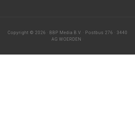
Copyright © 2026 ·
BBP Media B.V.
· Postbus 276 · 3440
AG WOERDEN ·