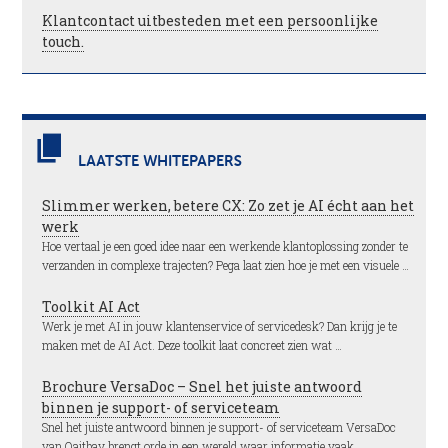
Klantcontact uitbesteden met een persoonlijke
touch.
LAATSTE WHITEPAPERS
Slimmer werken, betere CX: Zo zet je AI écht aan het
werk
Hoe vertaal je een goed idee naar een werkende klantoplossing zonder te
verzanden in complexe trajecten? Pega laat zien hoe je met een visuele …
Toolkit AI Act
Werk je met AI in jouw klantenservice of servicedesk? Dan krijg je te
maken met de AI Act. Deze toolkit laat concreet zien wat …
Brochure VersaDoc – Snel het juiste antwoord
binnen je support- of serviceteam
Snel het juiste antwoord binnen je support- of serviceteam VersaDoc
van Qaitbay brengt orde in een wereld waar informatie vaak