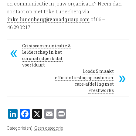
en communicatie in jouw organisatie? Neem dan
contact op met Inke Lunenberg via
inke.lunenberg@vanadgroup.com
of 06 –
46 29 02 17
Crisiscommunicatie &
leiderschap in het
coronatijdperk dat
voortduurt
Loods 5 maakt
efficiëntieslag op customer
care-afdeling met
Freshworks
LinkedIn
Facebook
X
Email
Print
Categorie(ën):
Geen categorie