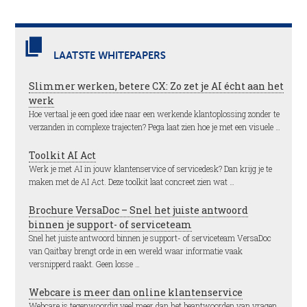
LAATSTE WHITEPAPERS
Slimmer werken, betere CX: Zo zet je AI écht aan het
werk
Hoe vertaal je een goed idee naar een werkende klantoplossing zonder te
verzanden in complexe trajecten? Pega laat zien hoe je met een visuele …
Toolkit AI Act
Werk je met AI in jouw klantenservice of servicedesk? Dan krijg je te
maken met de AI Act. Deze toolkit laat concreet zien wat …
Brochure VersaDoc – Snel het juiste antwoord
binnen je support- of serviceteam
Snel het juiste antwoord binnen je support- of serviceteam VersaDoc
van Qaitbay brengt orde in een wereld waar informatie vaak
versnipperd raakt. Geen losse …
Webcare is meer dan online klantenservice
Webcare is tegenwoordig veel meer dan het beantwoorden van vragen