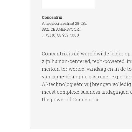
Concentrix
Amersfoortsestraat 28-28a
3821 CB AMERSFOORT
T. +31 (0) 88 932 4000
Concentrix is dé wereldwijde leider op
zijn human-centered, tech-powered, int
merken ter wereld, vandaag en in de t
van game-changing customer experienc
AI-technologieën: wij brengen volledi
meest complexe business uitdagingen op
the power of Concentrix!