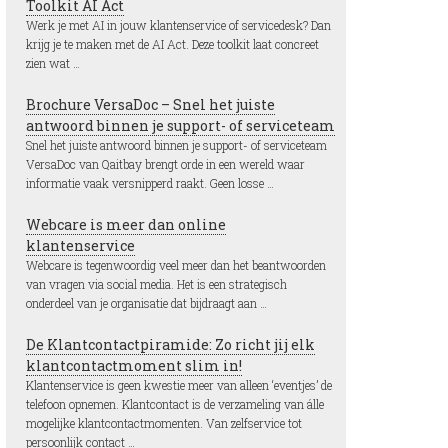
Toolkit AI Act
Werk je met AI in jouw klantenservice of servicedesk? Dan
krijg je te maken met de AI Act. Deze toolkit laat concreet
zien wat …
Brochure VersaDoc – Snel het juiste
antwoord binnen je support- of serviceteam
Snel het juiste antwoord binnen je support- of serviceteam
VersaDoc van Qaitbay brengt orde in een wereld waar
informatie vaak versnipperd raakt. Geen losse …
Webcare is meer dan online
klantenservice
Webcare is tegenwoordig veel meer dan het beantwoorden
van vragen via social media. Het is een strategisch
onderdeel van je organisatie dat bijdraagt aan …
De Klantcontactpiramide: Zo richt jij elk
klantcontactmoment slim in!
Klantenservice is geen kwestie meer van alleen ‘eventjes’ de
telefoon opnemen. Klantcontact is de verzameling van álle
mogelijke klantcontactmomenten. Van zelfservice tot
persoonlijk contact …