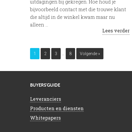
uitdagingen bij gekregen. Hoe houd je
bijvoorbeeld contact met die trouwe klant
die altijd in de winkel kwam maar nu
alleen …
Lees verder
…
1
2
3
8
Volgende »
BUYERS’GUIDE
Leveranciers
Producten en diensten
Whitepapers