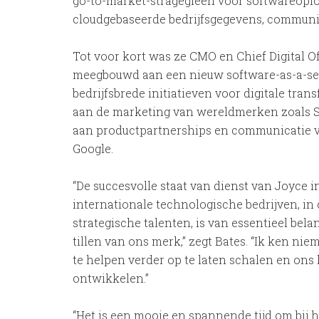
go-to-market-stragegieën voor softwareopl
cloudgebaseerde bedrijfsgegevens, communicati
Tot voor kort was ze CMO en Chief Digital Of
meegbouwd aan een nieuw software-as-a-serv
bedrijfsbrede initiatieven voor digitale tra
aan de marketing van wereldmerken zoals Sk
aan productpartnerships en communicatie 
Google.
“De succesvolle staat van dienst van Joyce i
internationale technologische bedrijven, in
strategische talenten, is van essentieel bel
tillen van ons merk,” zegt Bates. “Ik ken ni
te helpen verder op te laten schalen en ons 
ontwikkelen.”
“Het is een mooie en spannende tijd om bij 