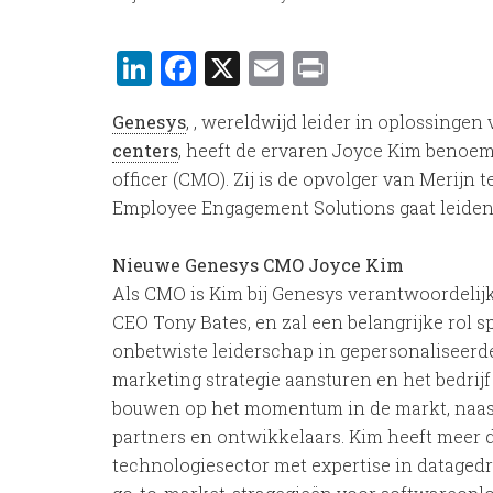
LinkedIn
Facebook
X
Email
Print
Genesys
, , wereldwijd leider in oplossingen
centers
, heeft de ervaren Joyce Kim benoem
officer (CMO). Zij is de opvolger van Merijn 
Employee Engagement Solutions gaat leiden
Nieuwe Genesys CMO Joyce Kim
Als CMO is Kim bij Genesys verantwoordelij
CEO Tony Bates, en zal een belangrijke rol s
onbetwiste leiderschap in gepersonaliseerde
marketing strategie aansturen en het bedrijf
bouwen op het momentum in de markt, naast
partners en ontwikkelaars. Kim heeft meer d
technologiesector met expertise in datagedr