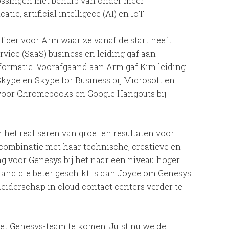
ossingen met behulp van onder meer
e, artificial intelligece (AI) en IoT.
ficer voor Arm waar ze vanaf de start heeft
ice (SaaS) business en leiding gaf aan
nsformatie. Voorafgaand aan Arm gaf Kim leiding
ype en Skype for Business bij Microsoft en
voor Chromebooks en Google Hangouts bij
n het realiseren van groei en resultaten voor
 combinatie met haar technische, creatieve en
ang voor Genesys bij het naar een niveau hoger
emand die beter geschikt is dan Joyce om Genesys
leiderschap in cloud contact centers verder te
het Genesys-team te komen. Juist nu we de