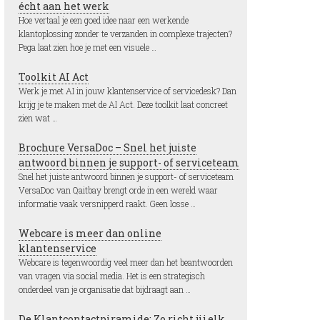
écht aan het werk
Hoe vertaal je een goed idee naar een werkende
klantoplossing zonder te verzanden in complexe trajecten?
Pega laat zien hoe je met een visuele …
Toolkit AI Act
Werk je met AI in jouw klantenservice of servicedesk? Dan
krijg je te maken met de AI Act. Deze toolkit laat concreet
zien wat …
Brochure VersaDoc – Snel het juiste
antwoord binnen je support- of serviceteam
Snel het juiste antwoord binnen je support- of serviceteam
VersaDoc van Qaitbay brengt orde in een wereld waar
informatie vaak versnipperd raakt. Geen losse …
Webcare is meer dan online
klantenservice
Webcare is tegenwoordig veel meer dan het beantwoorden
van vragen via social media. Het is een strategisch
onderdeel van je organisatie dat bijdraagt aan …
De Klantcontactpiramide: Zo richt jij elk