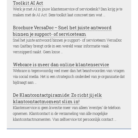
Toolkit AI Act
Werk je met AI in jouw klantenservice of servicedesk? Dan krijg je te
maken met de AI Act. Deze toolkit laat concreet zien wat …
Brochure VersaDoc – Snel het juiste antwoord
binnen je support- of serviceteam
Snel het juiste antwoord binnen je support- of serviceteam VersaDoc
van Qaitbay brengt orde in een wereld waar informatie vaak
versnipperd raakt. Geen losse …
Webcare is meer dan online klantenservice
Webcare is tegenwoordig veel meer dan het beantwoorden van vragen
via social media. Het is een strategisch onderdeel van je organisatie dat
bijdraagt aan …
De Klantcontactpiramide: Zo richt jij elk
klantcontactmoment slim in!
Klantenservice is geen kwestie meer van alleen ‘eventjes’ de telefoon
opnemen. Klantcontact is de verzameling van álle mogelijke
klantcontactmomenten. Van zelfservice tot persoonlijk contact …