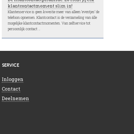
klantcontactmoment slim in!
Klantenservice is geen kwestie meer van alleen ‘eventjes’ de
telefoon opnemen. Klantcontact is de verzameling van álle
mogelijke klantcontactmomenten. Van zelfservice tot
persoonlijk contact …
SERVICE
Inloggen
Contact
Deelnemen