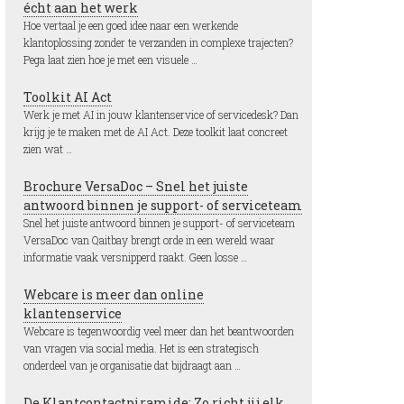
écht aan het werk
Hoe vertaal je een goed idee naar een werkende
klantoplossing zonder te verzanden in complexe trajecten?
Pega laat zien hoe je met een visuele …
Toolkit AI Act
Werk je met AI in jouw klantenservice of servicedesk? Dan
krijg je te maken met de AI Act. Deze toolkit laat concreet
zien wat …
Brochure VersaDoc – Snel het juiste
antwoord binnen je support- of serviceteam
Snel het juiste antwoord binnen je support- of serviceteam
VersaDoc van Qaitbay brengt orde in een wereld waar
informatie vaak versnipperd raakt. Geen losse …
Webcare is meer dan online
klantenservice
Webcare is tegenwoordig veel meer dan het beantwoorden
van vragen via social media. Het is een strategisch
onderdeel van je organisatie dat bijdraagt aan …
De Klantcontactpiramide: Zo richt jij elk