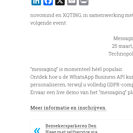
LinkedIn
Facebook
X
Email
Print
novomind en XQTING, in samenwerking met C
volgende event:
Messagi
25 maart,
Technopol
“messaging” is momenteel héél populair.
Ontdek hoe u de WhatsApp Business API kun
personaliseren, terwijl u volledig GDPR-compl
Ervaar een live demo van het “messaging” 
Meer informatie en inschrijven.
Bezoekersparkeren Den
Haag met selfservice via