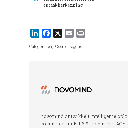
spraakherkenning.
LinkedIn
Facebook
X
Email
Print
Categorie(ën):
Geen categorie
novomind ontwikkelt intelligente oplo
commerce sinds 1999. novomind iAGENT