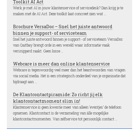
Toolkit AI Act
Werk je met AI in jouw klantenservice of servicedesk? Dan krijg je te
maken met de AI Act. Deze toolkit laat concreet zien wat …
Brochure VersaDoc – Snel het juiste antwoord
binnen je support- of serviceteam
Snel het juiste antwoord binnen je support- of serviceteam VersaDoc
van Qaitbay brengt orde in een wereld waar informatie vaak
versnipperd raakt. Geen losse …
Webcare is meer dan online klantenservice
Webcare is tegenwoordig veel meer dan het beantwoorden van vragen
via social media. Het is een strategisch onderdeel van je organisatie dat
bijdraagt aan …
De Klantcontactpiramide: Zo richt jij elk
klantcontactmoment slim in!
Klantenservice is geen kwestie meer van alleen ‘eventjes’ de telefoon
opnemen. Klantcontact is de verzameling van álle mogelijke
klantcontactmomenten. Van zelfservice tot persoonlijk contact …