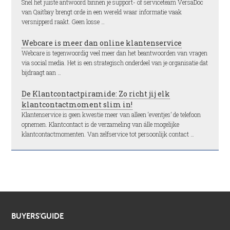
Snel het juiste antwoord binnen je support- of serviceteam VersaDoc
van Qaitbay brengt orde in een wereld waar informatie vaak
versnipperd raakt. Geen losse …
Webcare is meer dan online klantenservice
Webcare is tegenwoordig veel meer dan het beantwoorden van vragen
via social media. Het is een strategisch onderdeel van je organisatie dat
bijdraagt aan …
De Klantcontactpiramide: Zo richt jij elk
klantcontactmoment slim in!
Klantenservice is geen kwestie meer van alleen ‘eventjes’ de telefoon
opnemen. Klantcontact is de verzameling van álle mogelijke
klantcontactmomenten. Van zelfservice tot persoonlijk contact …
BUYERS’GUIDE