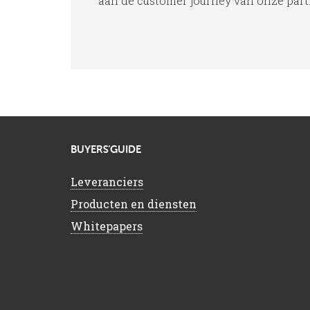
aan de customer journey van onze partne
BUYERS’GUIDE
Leveranciers
Producten en diensten
Whitepapers