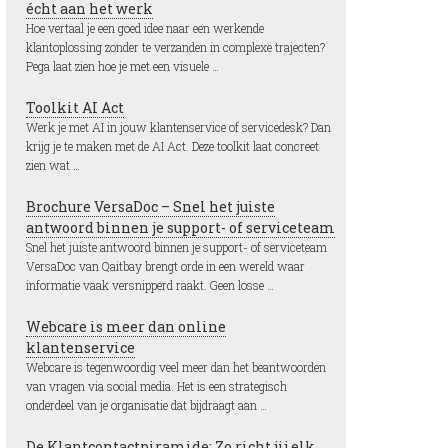
écht aan het werk
Hoe vertaal je een goed idee naar een werkende
klantoplossing zonder te verzanden in complexe trajecten?
Pega laat zien hoe je met een visuele …
Toolkit AI Act
Werk je met AI in jouw klantenservice of servicedesk? Dan
krijg je te maken met de AI Act. Deze toolkit laat concreet
zien wat …
Brochure VersaDoc – Snel het juiste
antwoord binnen je support- of serviceteam
Snel het juiste antwoord binnen je support- of serviceteam
VersaDoc van Qaitbay brengt orde in een wereld waar
informatie vaak versnipperd raakt. Geen losse …
Webcare is meer dan online
klantenservice
Webcare is tegenwoordig veel meer dan het beantwoorden
van vragen via social media. Het is een strategisch
onderdeel van je organisatie dat bijdraagt aan …
De Klantcontactpiramide: Zo richt jij elk