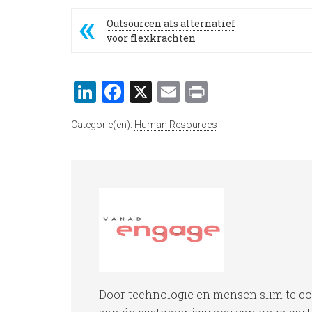
Outsourcen als alternatief
voor flexkrachten
LinkedIn
Facebook
X
Email
Print
Categorie(ën):
Human Resources
Door technologie en mensen slim te c