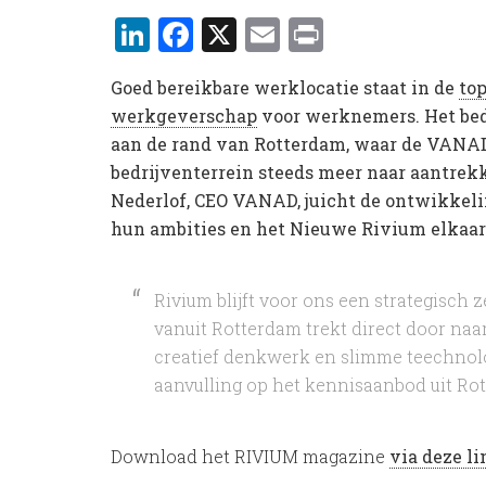
LinkedIn
Facebook
X
Email
Print
Goed bereikbare werklocatie staat in de
top
werkgeverschap
voor werknemers. Het bedr
aan de rand van Rotterdam, waar de VANAD
bedrijventerrein steeds meer naar aantre
Nederlof, CEO VANAD, juicht de ontwikkel
hun ambities en het Nieuwe Rivium elkaar
Rivium blijft voor ons een strategisch 
vanuit Rotterdam trekt direct door na
creatief denkwerk en slimme teechnol
aanvulling op het kennisaanbod uit Ro
Download het RIVIUM magazine
via deze li