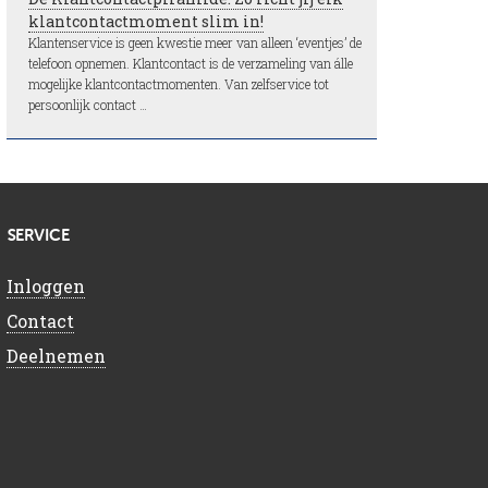
klantcontactmoment slim in!
Klantenservice is geen kwestie meer van alleen ‘eventjes’ de
telefoon opnemen. Klantcontact is de verzameling van álle
mogelijke klantcontactmomenten. Van zelfservice tot
persoonlijk contact …
SERVICE
Inloggen
Contact
Deelnemen