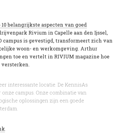
 10 belangrijkste aspecten van goed
ijvenpark Rivium in Capelle aan den Ijssel,
 campus is gevestigd, transformeert zich van
kkelijke woon- en werkomgeving. Arthur
ingen toe en vertelt in RIVIUM magazine hoe
 versterken.
zeer interessante locatie. De KennisAs
ar onze campus. Onze combinatie van
ogische oplossingen zijn een goede
tterdam.
nk
.