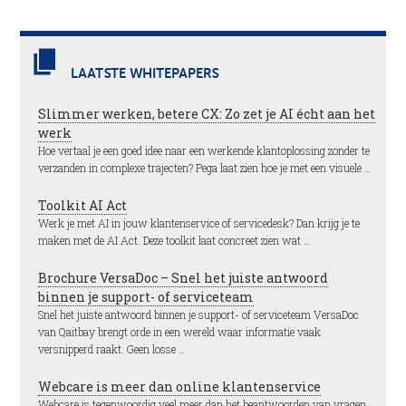
LAATSTE WHITEPAPERS
Slimmer werken, betere CX: Zo zet je AI écht aan het
werk
Hoe vertaal je een goed idee naar een werkende klantoplossing zonder te
verzanden in complexe trajecten? Pega laat zien hoe je met een visuele …
Toolkit AI Act
Werk je met AI in jouw klantenservice of servicedesk? Dan krijg je te
maken met de AI Act. Deze toolkit laat concreet zien wat …
Brochure VersaDoc – Snel het juiste antwoord
binnen je support- of serviceteam
Snel het juiste antwoord binnen je support- of serviceteam VersaDoc
van Qaitbay brengt orde in een wereld waar informatie vaak
versnipperd raakt. Geen losse …
Webcare is meer dan online klantenservice
Webcare is tegenwoordig veel meer dan het beantwoorden van vragen