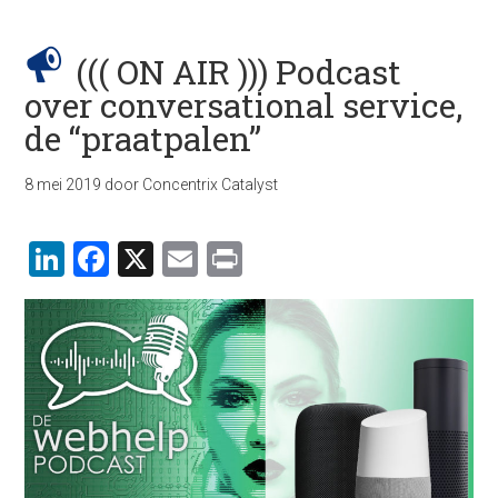
((( ON AIR ))) Podcast
over conversational service,
de “praatpalen”
8 mei 2019
door
Concentrix Catalyst
LinkedIn
Facebook
X
Email
Print