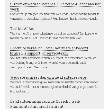
Slimmer werken, betere CX: Zo zet je AI écht aan het
werk
Hoe vertaal je een goed idee naar een werkende klantoplossing zonder te
verzanden in complexe trajecten? Pega laat zien hoe je met een visuele …
Toolkit AI Act
Werk je met AI in jouw klantenservice of servicedesk? Dan krijg je te
maken met de AI Act. Deze toolkit laat concreet zien wat …
Brochure VersaDoc – Snel het juiste antwoord
binnen je support- of serviceteam
Snel het juiste antwoord binnen je support- of serviceteam VersaDoc
van Qaitbay brengt orde in een wereld waar informatie vaak
versnipperd raakt. Geen losse …
Webcare is meer dan online klantenservice
Webcare is tegenwoordig veel meer dan het beantwoorden van vragen
via social media. Het is een strategisch onderdeel van je organisatie dat
bijdraagt aan …
De Klantcontactpiramide: Zo richt jij elk
klantcontactmoment slim in!