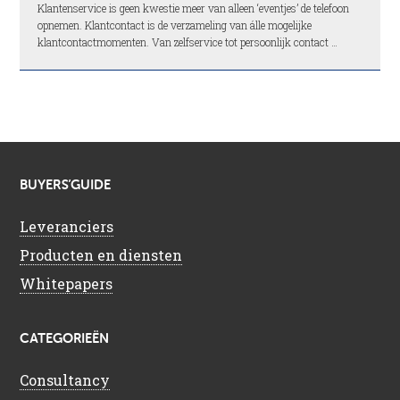
Klantenservice is geen kwestie meer van alleen ‘eventjes’ de telefoon
opnemen. Klantcontact is de verzameling van álle mogelijke
klantcontactmomenten. Van zelfservice tot persoonlijk contact …
BUYERS’GUIDE
Leveranciers
Producten en diensten
Whitepapers
CATEGORIEËN
Consultancy