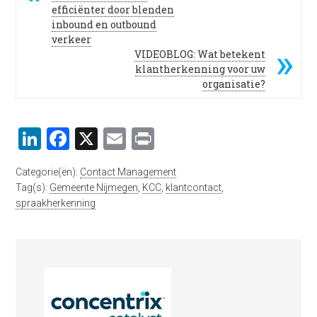
efficiënter door blenden
inbound en outbound
verkeer
VIDEOBLOG: Wat betekent
klantherkenning voor uw
organisatie?
LinkedIn
Facebook
X
Email
Print
Categorie(ën):
Contact Management
Tag(s):
Gemeente Nijmegen
,
KCC
,
klantcontact
,
spraakherkenning