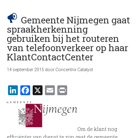
Gemeente Nijmegen gaat
spraakherkenning
gebruiken bij het routeren
van telefoonverkeer op haar
KlantContactCenter
14 september 2015
door
Concentrix Catalyst
LinkedIn
Facebook
X
Email
Print
Om de klant nog
efficiënter van dienst te zijn gaat de gemeente