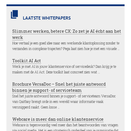
LAATSTE WHITEPAPERS
Slimmer werken, betere CX: Zo zet je AI écht aan het
werk
Hoe vertaal je een goed idee naar een werkende klantoplossing zonder te
verzanden in complexe trajecten? Pega laat zien hoe je met een visuele …
Toolkit AI Act
Werk je met AI in jouw klantenservice of servicedesk? Dan krijg je te
maken met de AI Act. Deze toolkit laat concreet zien wat …
Brochure VersaDoc – Snel het juiste antwoord
binnen je support- of serviceteam
Snel het juiste antwoord binnen je support- of serviceteam VersaDoc
van Qaitbay brengt orde in een wereld waar informatie vaak
versnipperd raakt. Geen losse …
Webcare is meer dan online klantenservice
Webcare is tegenwoordig veel meer dan het beantwoorden van vragen
via social media. Het is een strategisch onderdeel van je organisatie dat