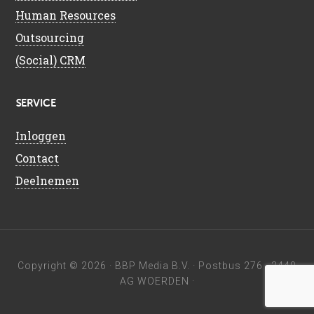
Human Resources
Outsourcing
(Social) CRM
SERVICE
Inloggen
Contact
Deelnemen
Copyright © 2026 ·
BBP Media B.V.
· Postbus 276 · 3440
AG WOERDEN ·