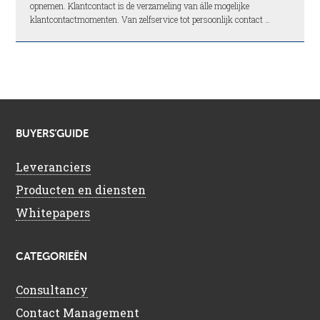
opnemen. Klantcontact is de verzameling van álle mogelijke
klantcontactmomenten. Van zelfservice tot persoonlijk contact …
BUYERS’GUIDE
Leveranciers
Producten en diensten
Whitepapers
CATEGORIEËN
Consultancy
Contact Management