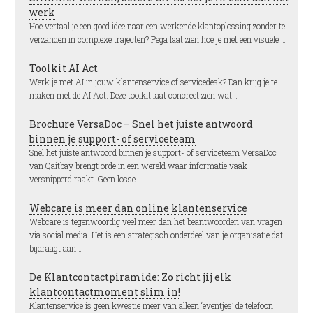
werk
Hoe vertaal je een goed idee naar een werkende klantoplossing zonder te
verzanden in complexe trajecten? Pega laat zien hoe je met een visuele …
Toolkit AI Act
Werk je met AI in jouw klantenservice of servicedesk? Dan krijg je te
maken met de AI Act. Deze toolkit laat concreet zien wat …
Brochure VersaDoc – Snel het juiste antwoord
binnen je support- of serviceteam
Snel het juiste antwoord binnen je support- of serviceteam VersaDoc
van Qaitbay brengt orde in een wereld waar informatie vaak
versnipperd raakt. Geen losse …
Webcare is meer dan online klantenservice
Webcare is tegenwoordig veel meer dan het beantwoorden van vragen
via social media. Het is een strategisch onderdeel van je organisatie dat
bijdraagt aan …
De Klantcontactpiramide: Zo richt jij elk
klantcontactmoment slim in!
Klantenservice is geen kwestie meer van alleen ‘eventjes’ de telefoon