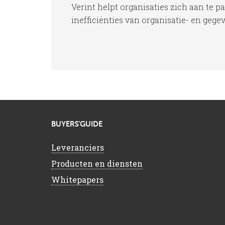
Verint helpt organisaties zich aan te 
inefficiënties van organisatie- en gegev
BUYERS’GUIDE
Leveranciers
Producten en diensten
Whitepapers