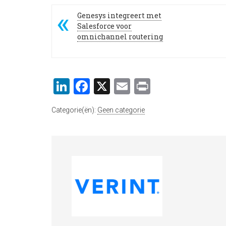
Genesys integreert met
Salesforce voor
omnichannel routering
LinkedIn
Facebook
X
Email
Print
Categorie(ën):
Geen categorie