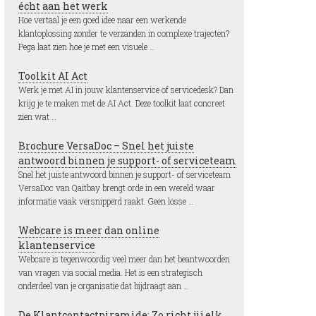
écht aan het werk
Hoe vertaal je een goed idee naar een werkende
klantoplossing zonder te verzanden in complexe trajecten?
Pega laat zien hoe je met een visuele …
Toolkit AI Act
Werk je met AI in jouw klantenservice of servicedesk? Dan
krijg je te maken met de AI Act. Deze toolkit laat concreet
zien wat …
Brochure VersaDoc – Snel het juiste
antwoord binnen je support- of serviceteam
Snel het juiste antwoord binnen je support- of serviceteam
VersaDoc van Qaitbay brengt orde in een wereld waar
informatie vaak versnipperd raakt. Geen losse …
Webcare is meer dan online
klantenservice
Webcare is tegenwoordig veel meer dan het beantwoorden
van vragen via social media. Het is een strategisch
onderdeel van je organisatie dat bijdraagt aan …
De Klantcontactpiramide: Zo richt jij elk