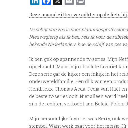
LinkedIn
Facebook
X
Email
Print
Deze maand zitten we achter op de fiets bij
De schijf van zes is voor planningsprofession
Nieuwsgierig als ik ben, reis ik voor de rubriek 
bekende Nederlanders hoe de schijf van zes va
Ik ben gek op spannende tv-series. Mijn Net
opgebracht. Maar mijn absolute favoriet k
Deze serie gaf de kijker een inkijk in het r
onderwereldfamilie. Een dijk van een produ
Hendrickx, Thomas Acda, Fedja van Huêt en E
de beste tv-series ooit. Niet alleen werd hee
zijn de rechten verkocht aan België, Polen,
Mijn persoonlijke favoriet was Berry, ook w
stempel. Want werk gaat voor het meisje. Hij