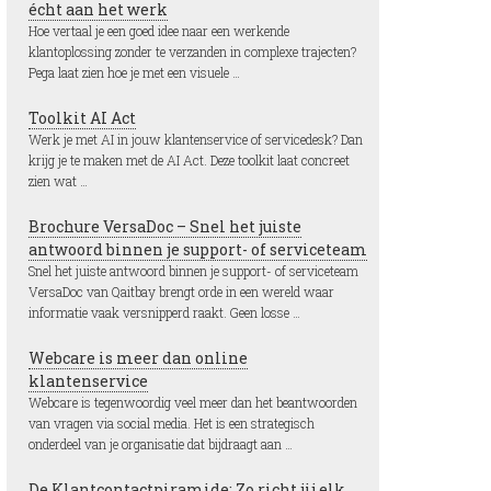
écht aan het werk
Hoe vertaal je een goed idee naar een werkende
klantoplossing zonder te verzanden in complexe trajecten?
Pega laat zien hoe je met een visuele …
Toolkit AI Act
Werk je met AI in jouw klantenservice of servicedesk? Dan
krijg je te maken met de AI Act. Deze toolkit laat concreet
zien wat …
Brochure VersaDoc – Snel het juiste
antwoord binnen je support- of serviceteam
Snel het juiste antwoord binnen je support- of serviceteam
VersaDoc van Qaitbay brengt orde in een wereld waar
informatie vaak versnipperd raakt. Geen losse …
Webcare is meer dan online
klantenservice
Webcare is tegenwoordig veel meer dan het beantwoorden
van vragen via social media. Het is een strategisch
onderdeel van je organisatie dat bijdraagt aan …
De Klantcontactpiramide: Zo richt jij elk