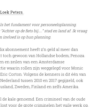
 Loek Peters.
als het fundament voor personeelsplanning.
“Achter op de fiets bij…..” stad en land af. Ik vraag
n invloed is op hun planning.
flix abonnement heeft z’n geld al meer dan
omt toch gewoon van Hollandse bodem; Penoza.
eilen en zeilen van een Amsterdamse
ctie waarin rollen zijn weggelegd voor Monic
ric Corton. Volgens de kenners is dit één van
l Nederland tussen 2010 en 2017 gegijzeld, ook
 Rusland, Zweden, Finland en zelfs Amerika.
el de kale genoemd. Een crimineel van de oude
 lost voor de grote criminelen het vuile werk op.