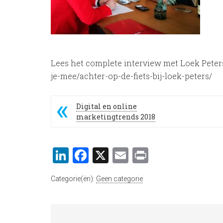
Lees het complete interview met Loek Pete
je-mee/achter-op-de-fiets-bij-loek-peters/
Digital en online
marketingtrends 2018
LinkedIn
Facebook
X
Email
Print
Categorie(ën):
Geen categorie