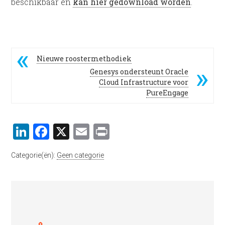
beschikbaar en
kan hier gedownload worden
.
Nieuwe roostermethodiek
Genesys ondersteunt Oracle
Cloud Infrastructure voor
PureEngage
LinkedIn
Facebook
X
Email
Print
Categorie(ën):
Geen categorie