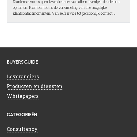
Klantenservice is geen kwestie meer van alleen ‘eventjes’ de telefoon
opnemen. Klantcontact is de verzameling van álle mogelijke
klantcontactmomenten. Van zelfservice tot persoonlijk contact …
BUYERS’GUIDE
Leveranciers
Producten en diensten
Whitepapers
CATEGORIEËN
Consultancy