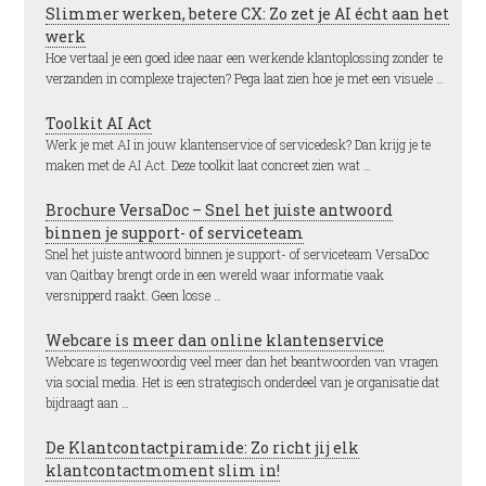
Slimmer werken, betere CX: Zo zet je AI écht aan het
werk
Hoe vertaal je een goed idee naar een werkende klantoplossing zonder te
verzanden in complexe trajecten? Pega laat zien hoe je met een visuele …
Toolkit AI Act
Werk je met AI in jouw klantenservice of servicedesk? Dan krijg je te
maken met de AI Act. Deze toolkit laat concreet zien wat …
Brochure VersaDoc – Snel het juiste antwoord
binnen je support- of serviceteam
Snel het juiste antwoord binnen je support- of serviceteam VersaDoc
van Qaitbay brengt orde in een wereld waar informatie vaak
versnipperd raakt. Geen losse …
Webcare is meer dan online klantenservice
Webcare is tegenwoordig veel meer dan het beantwoorden van vragen
via social media. Het is een strategisch onderdeel van je organisatie dat
bijdraagt aan …
De Klantcontactpiramide: Zo richt jij elk
klantcontactmoment slim in!